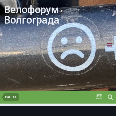
Велофорум
Волгограда
Разное