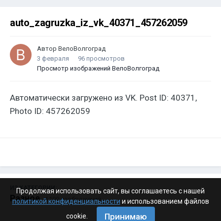
auto_zagruzka_iz_vk_40371_457262059
Автор
ВелоВолгоград
3 февраля
96 просмотров
Просмотр изображений ВелоВолгоград
Автоматически загружено из VK. Post ID: 40371,
Photo ID: 457262059
ИЗ КАТЕГОРИИ:
Продолжая использовать сайт, вы соглашаетесь с нашей
Разное
· 4 199 изображений
политикой конфиденциальности
и использованием файлов
Принимаю
cookie.