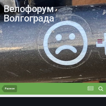
Велофорум
Волгограда
Разное