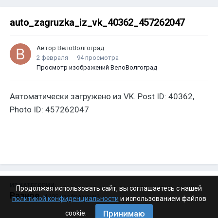
auto_zagruzka_iz_vk_40362_457262047
Автор
ВелоВолгоград
2 февраля
94 просмотра
Просмотр изображений ВелоВолгоград
Автоматически загружено из VK. Post ID: 40362,
Photo ID: 457262047
ИЗ КАТЕГОРИИ:
Продолжая использовать сайт, вы соглашаетесь с нашей
Разное
· 4 199 изображений
политикой конфиденциальности
и использованием файлов
Принимаю
cookie.