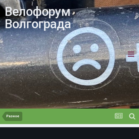
Велофорум
Волгограда
Разное