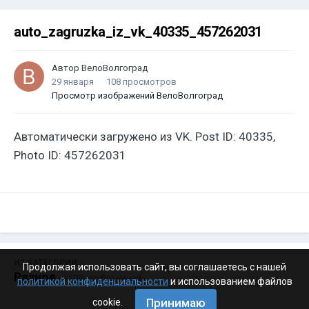
auto_zagruzka_iz_vk_40335_457262031
Автор
ВелоВолгоград
29 января
108 просмотров
Просмотр изображений ВелоВолгоград
Автоматически загружено из VK. Post ID: 40335,
Photo ID: 457262031
ИЗ КАТЕГОРИИ:
Продолжая использовать сайт, вы соглашаетесь с нашей
Разное
· 4 199 изображений
политикой конфиденциальности
и использованием файлов
Принимаю
cookie.