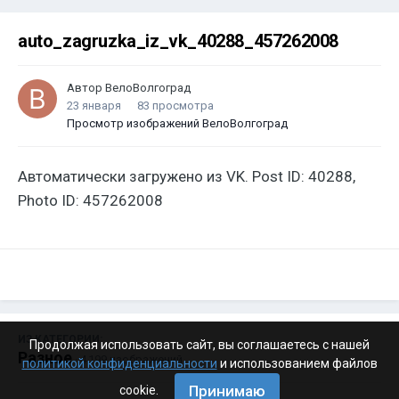
auto_zagruzka_iz_vk_40288_457262008
Автор
ВелоВолгоград
23 января
83 просмотра
Просмотр изображений ВелоВолгоград
Автоматически загружено из VK. Post ID: 40288,
Photo ID: 457262008
ИЗ КАТЕГОРИИ:
Продолжая использовать сайт, вы соглашаетесь с нашей
Разное
· 4 199 изображений
политикой конфиденциальности
и использованием файлов
Принимаю
cookie.