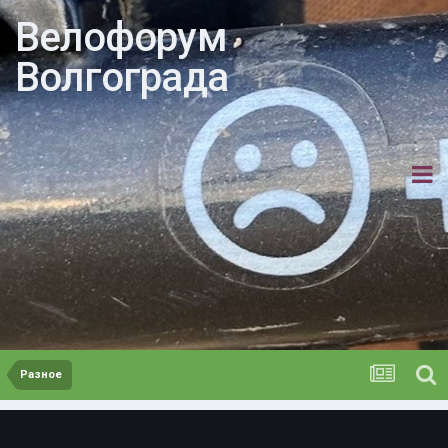
Велофорум
Волгограда
Разное