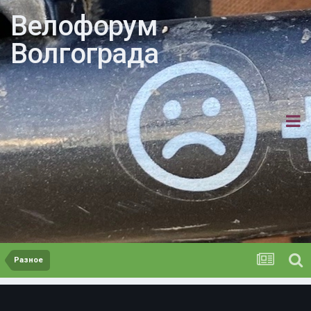
Велофорум
Волгограда
Разное