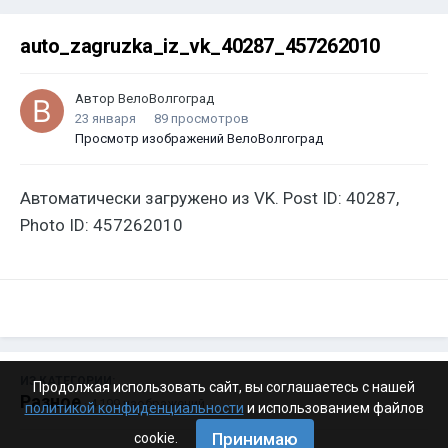
auto_zagruzka_iz_vk_40287_457262010
Автор
ВелоВолгоград
23 января
89 просмотров
Просмотр изображений ВелоВолгоград
Автоматически загружено из VK. Post ID: 40287,
Photo ID: 457262010
ИЗ КАТЕГОРИИ:
Продолжая использовать сайт, вы соглашаетесь с нашей
Разное
· 4 199 изображений
политикой конфиденциальности
и использованием файлов
Принимаю
cookie.