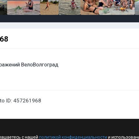
968
ражений ВелоВолгоград
oto ID: 457261968
лашаетесь с нашей
политикой конфиденциальности
и использован