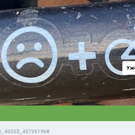
а
Уж
vk_40253_457261968