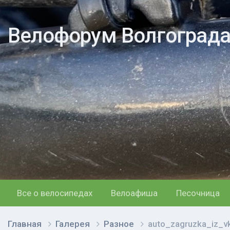
Велофорум Волгоград
Все о велосипедах
Велоафиша
Песочница
Главная
Галерея
Разное
auto_zagruzka_iz_