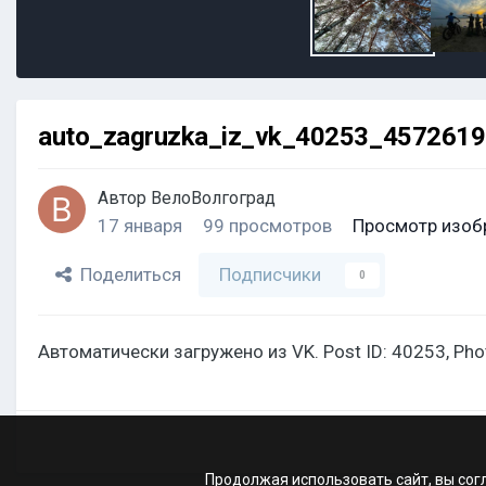
auto_zagruzka_iz_vk_40253_457261
Автор
ВелоВолгоград
17 января
99 просмотров
Просмотр изоб
Поделиться
Подписчики
0
Автоматически загружено из VK. Post ID: 40253, Ph
Продолжая использовать сайт, вы сог