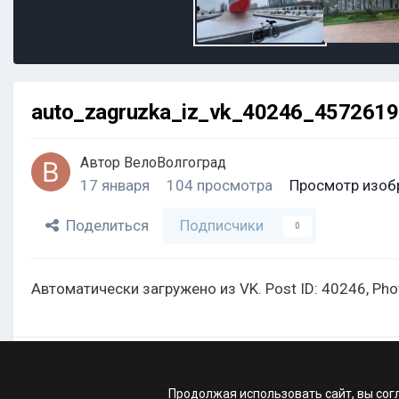
auto_zagruzka_iz_vk_40246_457261
Автор
ВелоВолгоград
17 января
104 просмотра
Просмотр изоб
Поделиться
Подписчики
0
Автоматически загружено из VK. Post ID: 40246, Ph
Продолжая использовать сайт, вы сог