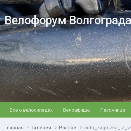
Велофорум Волгоград
Все о велосипедах
Велоафиша
Песочница
Главная
Галерея
Разное
auto_zagruzka_iz_