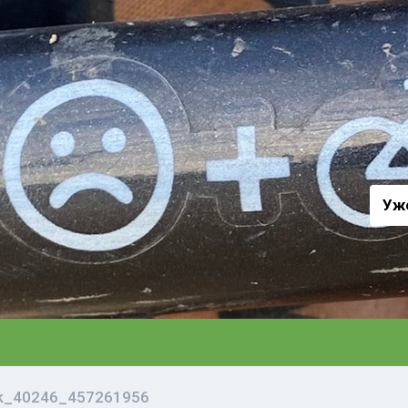
а
Уж
vk_40246_457261956