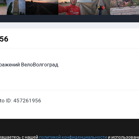
956
ражений ВелоВолгоград
oto ID: 457261956
лашаетесь с нашей
политикой конфиденциальности
и использован