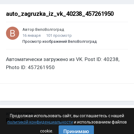
auto_zagruzka_iz_vk_40238_457261950
Автор
ВелоВолгоград
16 января
101 просмотр
Просмотр изображений ВелоВолгоград
Автоматически загружено из VK. Post ID: 40238,
Photo ID: 457261950
ИЗ КАТЕГОРИИ:
Продолжая использовать сайт, вы соглашаетесь с нашей
Разное
· 4 199 изображений
политикой конфиденциальности
и использованием файлов
Принимаю
cookie.