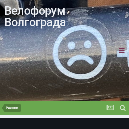
Велофорум
Волгограда
Разное