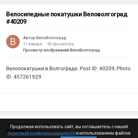
Велосипедные покатушки Веловолгоград
#40209
Автор
ВелоВолгоград
11 января
93 просмотра
Просмотр изображений ВелоВолгоград
Велопокатушки в Волгограде. Post ID: 40209, Photo
ID: 457261929
ИЗ КАТЕГОРИИ:
Продолжая использовать сайт, вы соглашаетесь с нашей
Разное
· 4 199 изображений
политикой конфиденциальности
и использованием файлов