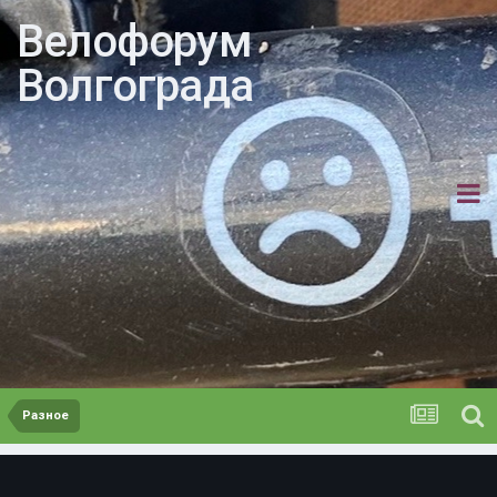
Велофорум
Волгограда
Разное