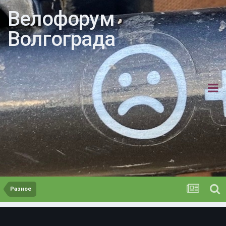
Велофорум
Волгограда
Разное