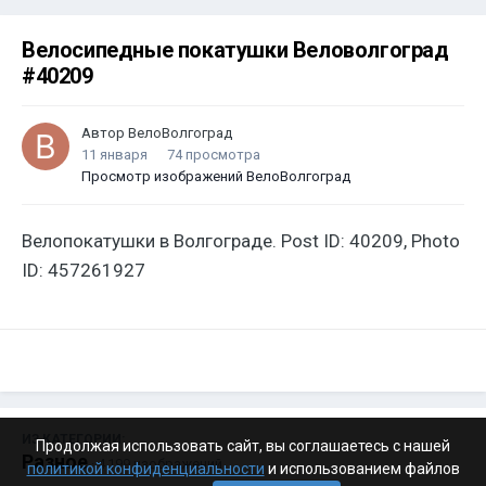
Велосипедные покатушки Веловолгоград
#40209
Автор
ВелоВолгоград
11 января
74 просмотра
Просмотр изображений ВелоВолгоград
Велопокатушки в Волгограде. Post ID: 40209, Photo
ID: 457261927
ИЗ КАТЕГОРИИ:
Продолжая использовать сайт, вы соглашаетесь с нашей
Разное
· 4 199 изображений
политикой конфиденциальности
и использованием файлов