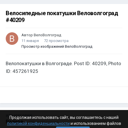
Велосипедные покатушки Веловолгоград
#40209
Автор
ВелоВолгоград
11 января
72 просмотра
Просмотр изображений ВелоВолгоград
Велопокатушки в Волгограде. Post ID: 40209, Photo
ID: 457261925
ИЗ КАТЕГОРИИ:
Продолжая использовать сайт, вы соглашаетесь с нашей
Разное
· 4 199 изображений
политикой конфиденциальности
и использованием файлов