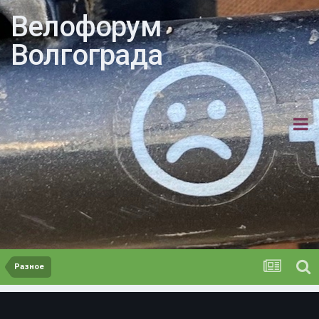
Велофорум
Волгограда
Разное