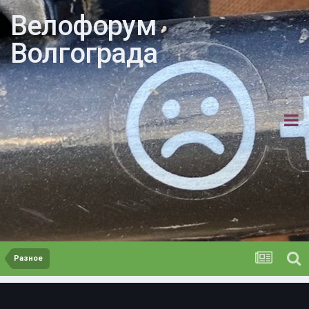
Велофорум
Волгограда
Разное