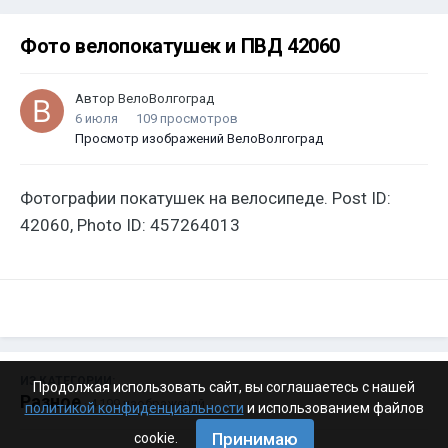
Фото велопокатушек и ПВД 42060
Автор
ВелоВолгоград
6 июля
109 просмотров
Просмотр изображений ВелоВолгоград
Фотографии покатушек на велосипеде. Post ID:
42060, Photo ID: 457264013
ИЗ КАТЕГОРИИ:
Продолжая использовать сайт, вы соглашаетесь с нашей
Разное
· 4 199 изображений
политикой конфиденциальности
и использованием файлов
Принимаю
cookie.