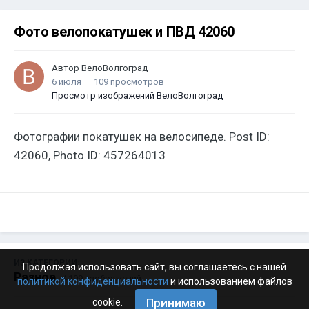
Фото велопокатушек и ПВД 42060
Автор
ВелоВолгоград
6 июля
109 просмотров
Просмотр изображений ВелоВолгоград
Фотографии покатушек на велосипеде. Post ID:
42060, Photo ID: 457264013
ИЗ КАТЕГОРИИ:
Продолжая использовать сайт, вы соглашаетесь с нашей
Разное
· 4 199 изображений
политикой конфиденциальности
и использованием файлов
Принимаю
cookie.