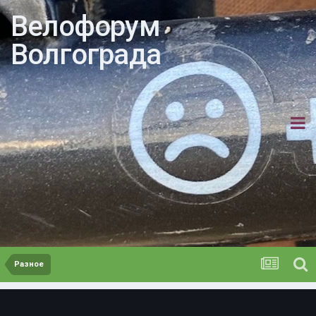
Велофорум
Волгограда
Разное