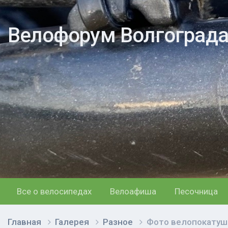
Велофорум Волгоград
Все о велосипедах
Велоафиша
Песочница
Главная
Галерея
Разное
Фото велопокатуш