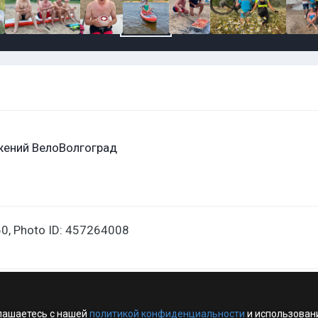
жений ВелоВолгоград
0, Photo ID: 457264008
лашаетесь с нашей
политикой конфиденциальности
и использован