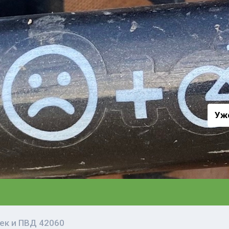
а
Уж
ек и ПВД 42060