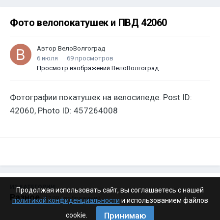
Фото велопокатушек и ПВД 42060
Автор
ВелоВолгоград
6 июля
69 просмотров
Просмотр изображений ВелоВолгоград
Фотографии покатушек на велосипеде. Post ID:
42060, Photo ID: 457264008
ИЗ КАТЕГОРИИ:
Продолжая использовать сайт, вы соглашаетесь с нашей
Разное
· 4 199 изображений
политикой конфиденциальности
и использованием файлов
Принимаю
cookie.