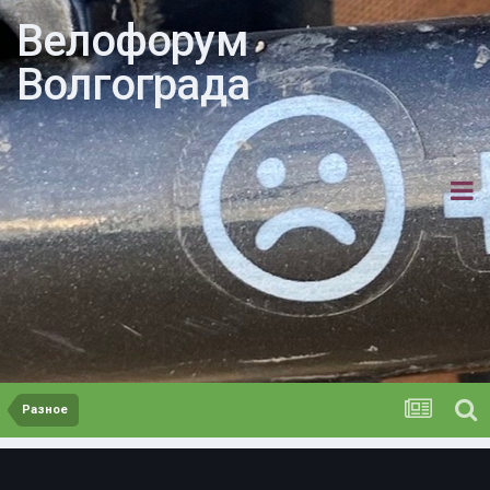
Велофорум
Волгограда
Разное