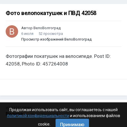
Фото велопокатушек и ПВД 42058
Автор
ВелоВолгоград
6 июля
52 просмотра
Просмотр изображений ВелоВолгоград
Фотографии покатушек на велосипеде. Post ID:
42058, Photo ID: 457264008
ИЗ КАТЕГОРИИ:
Продолжая использовать сайт, вы соглашаетесь с нашей
Разное
· 4 199 изображений
политикой конфиденциальности
и использованием файлов
Принимаю
cookie.