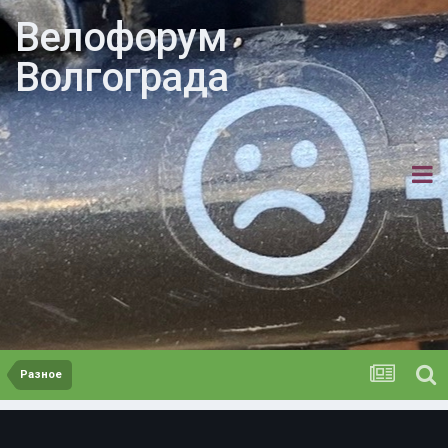
Велофорум
Волгограда
Разное