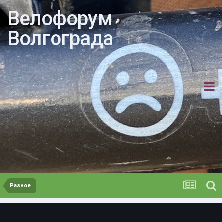
Велофорум
Волгограда
Разное