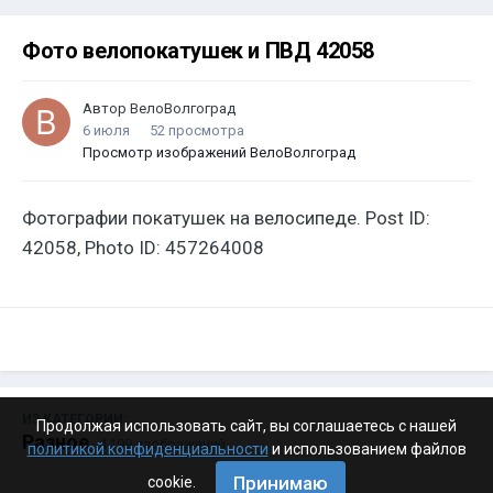
Фото велопокатушек и ПВД 42058
Автор
ВелоВолгоград
6 июля
52 просмотра
Просмотр изображений ВелоВолгоград
Фотографии покатушек на велосипеде. Post ID:
42058, Photo ID: 457264008
ИЗ КАТЕГОРИИ:
Продолжая использовать сайт, вы соглашаетесь с нашей
Разное
· 4 199 изображений
политикой конфиденциальности
и использованием файлов
Принимаю
cookie.