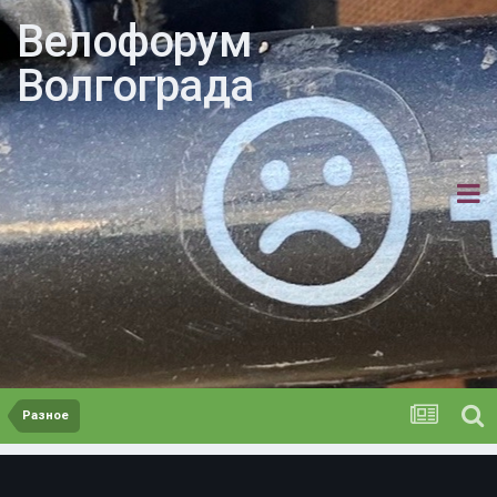
Велофорум
Волгограда
Разное