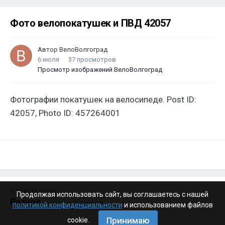
Фото велопокатушек и ПВД 42057
Автор
ВелоВолгоград
6 июля
37 просмотров
Просмотр изображений ВелоВолгоград
Фотографии покатушек на велосипеде. Post ID:
42057, Photo ID: 457264001
ИЗ КАТЕГОРИИ:
Продолжая использовать сайт, вы соглашаетесь с нашей
Разное
· 4 199 изображений
политикой конфиденциальности
и использованием файлов
Принимаю
cookie.