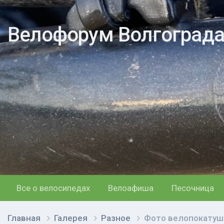
Велофорум Волгоград
Все о велосипедах
Велоафиша
Песочница
Главная
Галерея
Разное
Фото велопокатуш