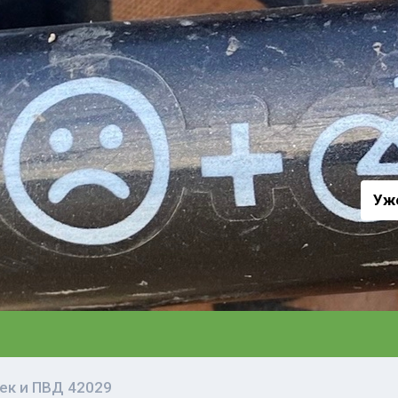
а
Уж
ек и ПВД 42029