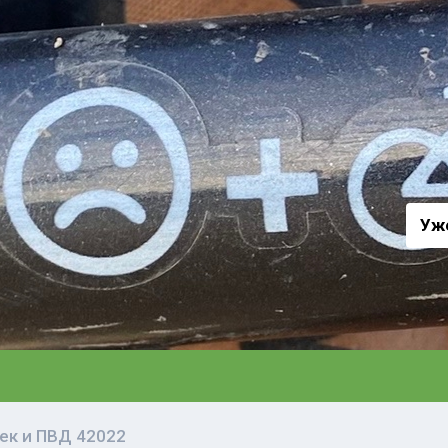
а
Уж
ек и ПВД 42022