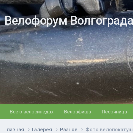
Велофорум Волгоград
Все о велосипедах
Велоафиша
Песочница
Главная
Галерея
Разное
Фото велопокатуш