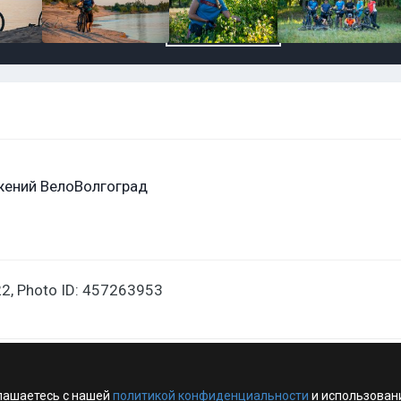
жений ВелоВолгоград
2, Photo ID: 457263953
лашаетесь с нашей
политикой конфиденциальности
и использован