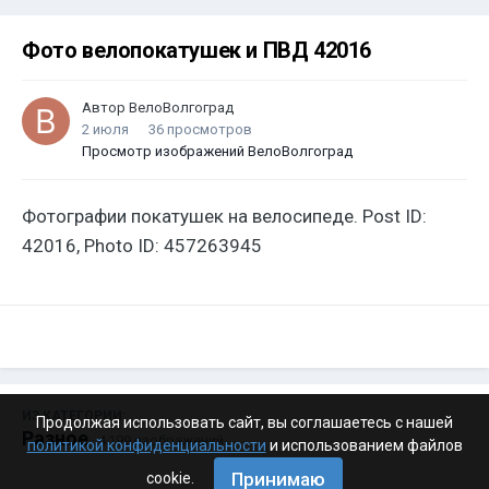
Фото велопокатушек и ПВД 42016
Автор
ВелоВолгоград
2 июля
36 просмотров
Просмотр изображений ВелоВолгоград
Фотографии покатушек на велосипеде. Post ID:
42016, Photo ID: 457263945
ИЗ КАТЕГОРИИ:
Продолжая использовать сайт, вы соглашаетесь с нашей
Разное
· 4 199 изображений
политикой конфиденциальности
и использованием файлов
Принимаю
cookie.