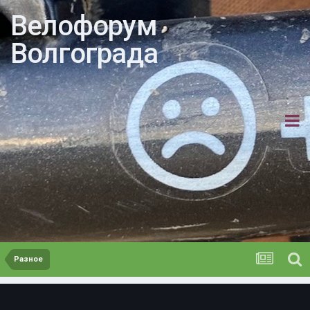
Велофорум
Волгограда
Разное