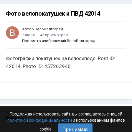
Фото велопокатушек и ПВД 42014
Автор
ВелоВолгоград
2 июля
45 просмотров
Просмотр изображений ВелоВолгоград
Фотографии покатушек на велосипеде. Post ID:
42014, Photo ID: 457263940
ИЗ КАТЕГОРИИ:
Продолжая использовать сайт, вы соглашаетесь с нашей
Разное
· 4 199 изображений
политикой конфиденциальности
и использованием файлов
Принимаю
cookie.