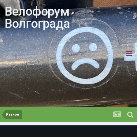
Велофорум
Волгограда
Разное