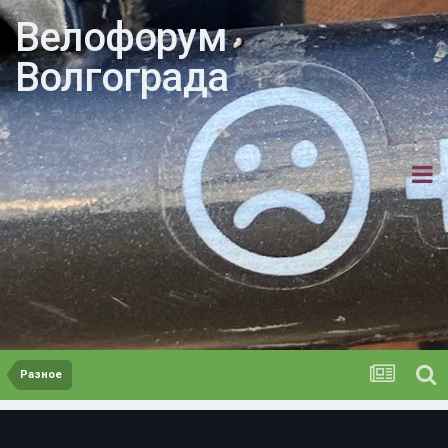
Велофорум
Волгограда
Разное