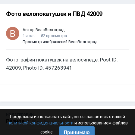
Фото велопокатушек и ПВД 42009
Автор
ВелоВолгоград
1 июля
82 просмотра
Просмотр изображений ВелоВолгоград
Фотографии покатушек на велосипеде. Post ID:
42009, Photo ID: 457263941
ИЗ КАТЕГОРИИ:
Продолжая использовать сайт, вы соглашаетесь с нашей
Разное
· 4 199 изображений
политикой конфиденциальности
и использованием файлов
Принимаю
cookie.