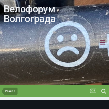
Велофорум
Волгограда
Разное