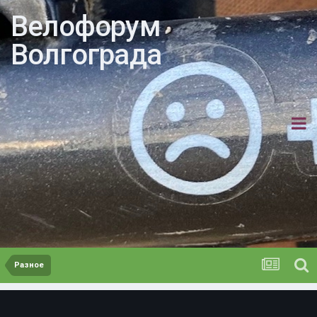
Велофорум
Волгограда
Разное