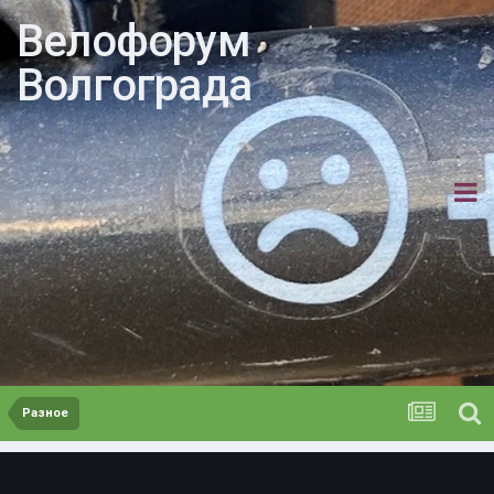
Велофорум
Волгограда
Разное