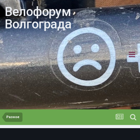
Велофорум
Волгограда
Разное