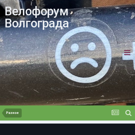
Велофорум
Волгограда
Разное