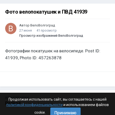
Фото велопокатушек и ПВД 41939
Автор
ВелоВолгоград
27 июня
41 просмотр
Просмотр изображений ВелоВолгоград
Фотографии покатушек на велосипеде. Post ID:
41939, Photo ID: 457263878
ИЗ КАТЕГОРИИ:
Продолжая использовать сайт, вы соглашаетесь с нашей
Разное
· 4 199 изображений
политикой конфиденциальности
и использованием файлов
Принимаю
cookie.