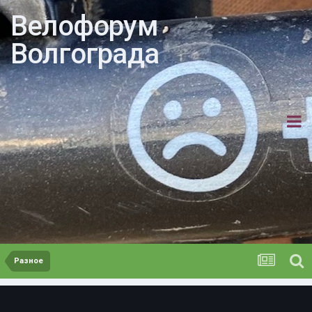
Велофорум
Волгограда
Разное