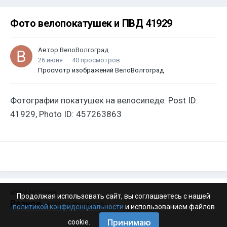
Фото велопокатушек и ПВД 41929
Автор
ВелоВолгоград
26 июня
40 просмотров
Просмотр изображений ВелоВолгоград
Фотографии покатушек на велосипеде. Post ID:
41929, Photo ID: 457263863
ИЗ КАТЕГОРИИ:
Продолжая использовать сайт, вы соглашаетесь с нашей
Разное
· 4 199 изображений
политикой конфиденциальности
и использованием файлов
Принимаю
cookie.