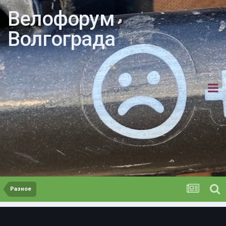
Велофорум
Волгограда
Разное