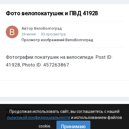
Фото велопокатушек и ПВД 41928
Автор
ВелоВолгоград
26 июня
33 просмотра
Просмотр изображений ВелоВолгоград
Фотографии покатушек на велосипеде. Post ID:
41928, Photo ID: 457263867
ИЗ КАТЕГОРИИ:
Продолжая использовать сайт, вы соглашаетесь с нашей
Разное
· 4 199 изображений
политикой конфиденциальности
и использованием файлов
Принимаю
cookie.