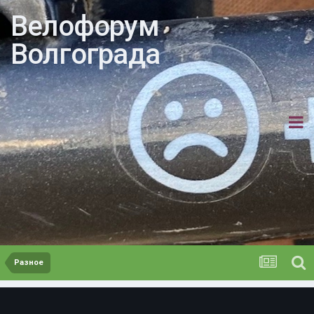
Велофорум
Волгограда
Разное