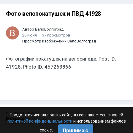
Фото велопокатушек и ПВД 41928
Автор
ВелоВолгоград
26 июня
37 просмотров
Просмотр изображений ВелоВолгоград
Фотографии покатушек на велосипеде. Post ID:
41928, Photo ID: 457263866
ИЗ КАТЕГОРИИ:
Продолжая использовать сайт, вы соглашаетесь с нашей
Разное
· 4 199 изображений
политикой конфиденциальности
и использованием файлов
Принимаю
cookie.