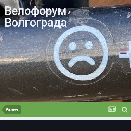
Велофорум
Волгограда
Разное