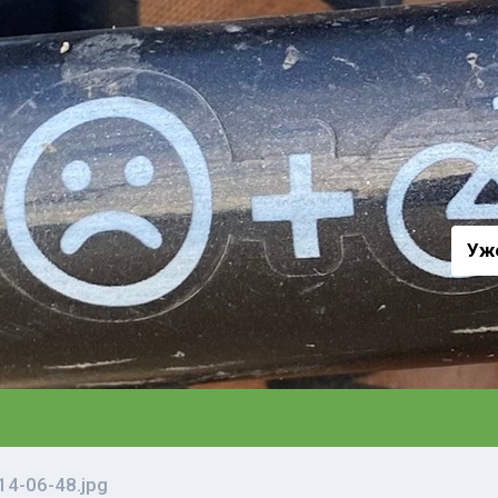
а
Уж
4-06-48.jpg