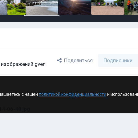
Поделиться
Подписчики
 изображений gven
лашаетесь с нашей
политикой конфиденциальности
и использован
4-06-48.jpg