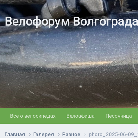
Велофорум Волгоград
Все о велосипедах
Велоафиша
Песочница
Главная
Галерея
Разное
photo_2025-06-09_1