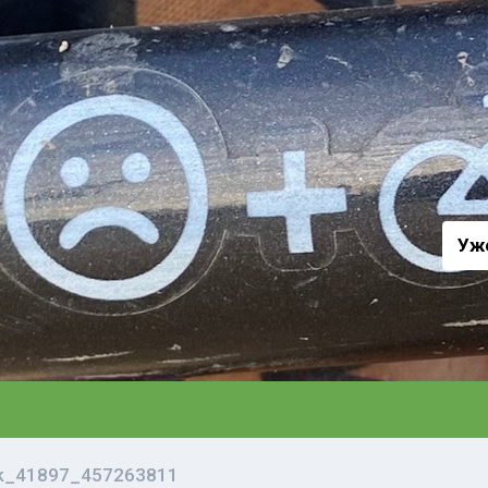
а
Уж
vk_41897_457263811