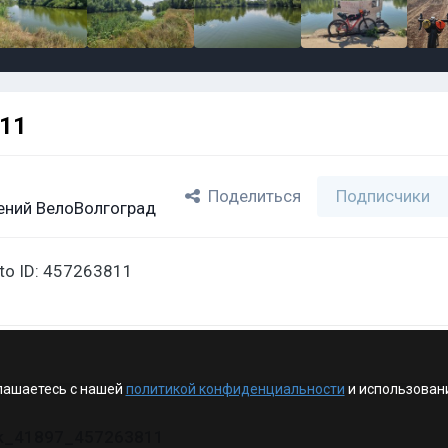
811
Поделиться
Подписчики
ений ВелоВолгоград
oto ID: 457263811
лашаетесь с нашей
политикой конфиденциальности
и использован
vk_41897_457263811