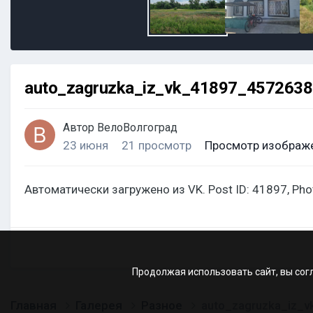
auto_zagruzka_iz_vk_41897_457263
Автор
ВелоВолгоград
23 июня
21 просмотр
Просмотр изображ
Автоматически загружено из VK. Post ID: 41897, Ph
Продолжая использовать сайт, вы сог
Главная
Галерея
Разное
auto_zagruzka_iz_