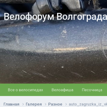
Велофорум Волгоград
Все о велосипедах
Велоафиша
Песочница
Главная
Галерея
Разное
auto_zagruzka_iz_