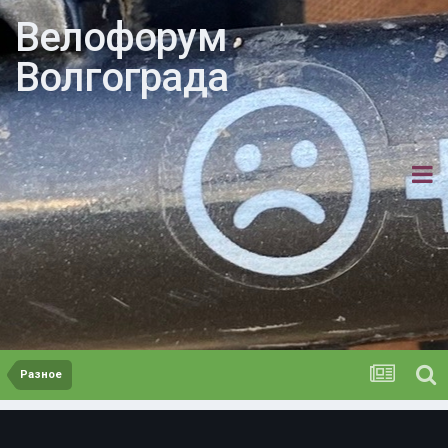
Велофорум
Волгограда
Разное