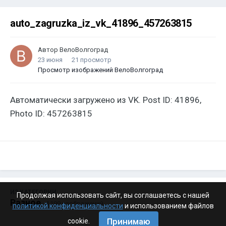
auto_zagruzka_iz_vk_41896_457263815
Автор
ВелоВолгоград
23 июня
21 просмотр
Просмотр изображений ВелоВолгоград
Автоматически загружено из VK. Post ID: 41896,
Photo ID: 457263815
ИЗ КАТЕГОРИИ:
Продолжая использовать сайт, вы соглашаетесь с нашей
Разное
· 4 199 изображений
политикой конфиденциальности
и использованием файлов
Принимаю
cookie.