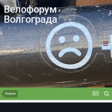
Велофорум
Волгограда
Разное