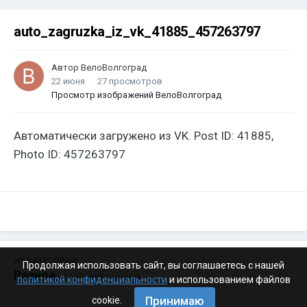
auto_zagruzka_iz_vk_41885_457263797
Автор
ВелоВолгоград
22 июня
27 просмотров
Просмотр изображений ВелоВолгоград
Автоматически загружено из VK. Post ID: 41885,
Photo ID: 457263797
ИЗ КАТЕГОРИИ:
Продолжая использовать сайт, вы соглашаетесь с нашей
Разное
· 4 199 изображений
политикой конфиденциальности
и использованием файлов
Принимаю
cookie.