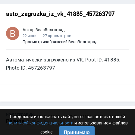
auto_zagruzka_iz_vk_41885_457263797
Автор
ВелоВолгоград
22 июня
27 просмотров
Просмотр изображений ВелоВолгоград
Автоматически загружено из VK. Post ID: 41885,
Photo ID: 457263797
ИЗ КАТЕГОРИИ:
Продолжая использовать сайт, вы соглашаетесь с нашей
Разное
· 4 199 изображений
политикой конфиденциальности
и использованием файлов
Принимаю
cookie.