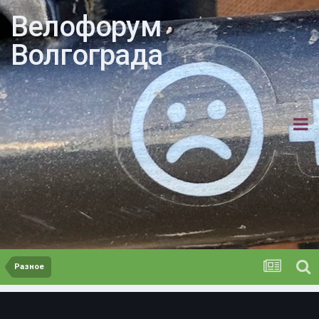
Велофорум
Волгограда
Разное