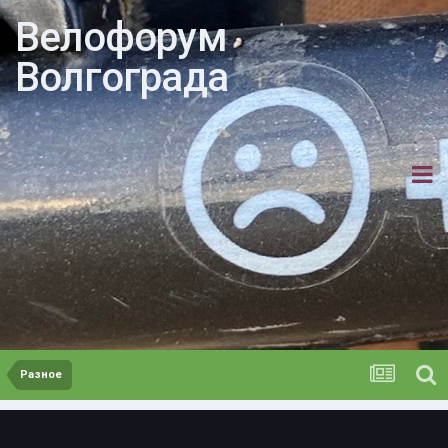
Велофорум
Волгограда
Разное