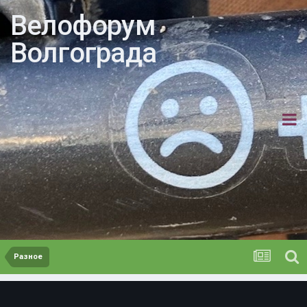
Велофорум
Волгограда
Разное