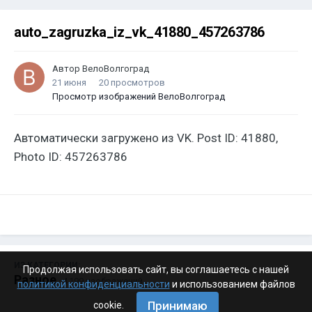
auto_zagruzka_iz_vk_41880_457263786
Автор
ВелоВолгоград
21 июня
20 просмотров
Просмотр изображений ВелоВолгоград
Автоматически загружено из VK. Post ID: 41880,
Photo ID: 457263786
ИЗ КАТЕГОРИИ:
Продолжая использовать сайт, вы соглашаетесь с нашей
Разное
· 4 199 изображений
политикой конфиденциальности
и использованием файлов
Принимаю
cookie.