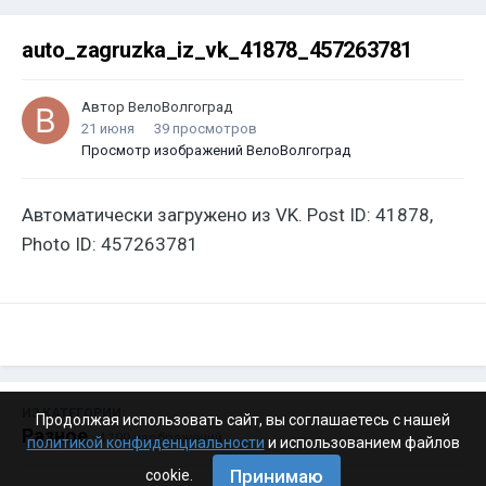
auto_zagruzka_iz_vk_41878_457263781
Автор
ВелоВолгоград
21 июня
39 просмотров
Просмотр изображений ВелоВолгоград
Автоматически загружено из VK. Post ID: 41878,
Photo ID: 457263781
ИЗ КАТЕГОРИИ:
Продолжая использовать сайт, вы соглашаетесь с нашей
Разное
· 4 199 изображений
политикой конфиденциальности
и использованием файлов
Принимаю
cookie.