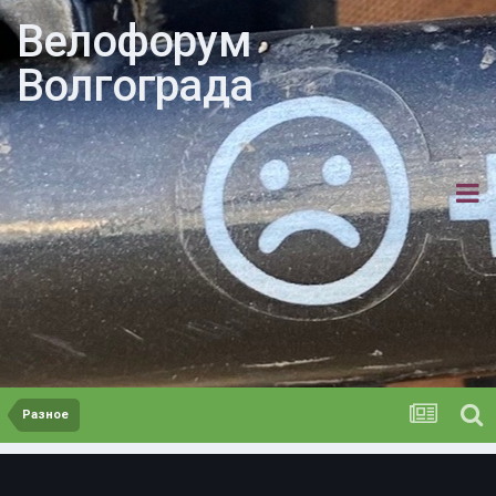
Велофорум
Волгограда
Разное