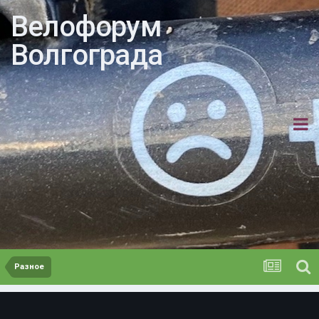
Велофорум
Волгограда
Разное