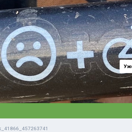
а
Уж
vk_41866_457263741