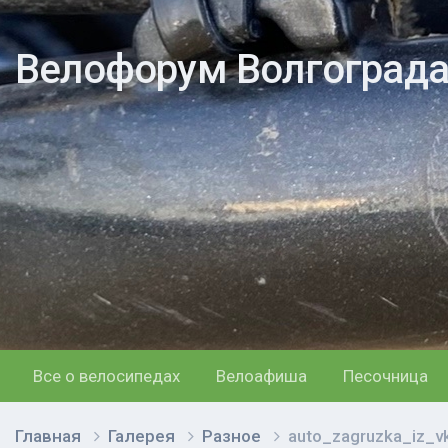
Велофорум Волгоград
Все о велосипедах
Велоафиша
Песочница
Главная
Галерея
Разное
auto_zagruzka_iz_