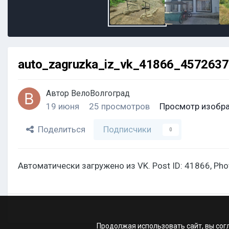
auto_zagruzka_iz_vk_41866_457263
Автор
ВелоВолгоград
19 июня
25 просмотров
Просмотр изобр
Поделиться
Подписчики
0
Автоматически загружено из VK. Post ID: 41866, Ph
Продолжая использовать сайт, вы сог