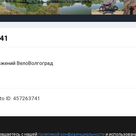
741
ажений ВелоВолгоград
oto ID: 457263741
лашаетесь с нашей
политикой конфиденциальности
и использован