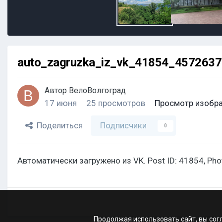
auto_zagruzka_iz_vk_41854_457263
Автор
ВелоВолгоград
17 июня
25 просмотров
Просмотр изобр
Поделиться
Подписчики
0
Автоматически загружено из VK. Post ID: 41854, Ph
Продолжая использовать сайт, вы сог