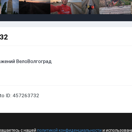
732
ажений ВелоВолгоград
oto ID: 457263732
лашаетесь с нашей
политикой конфиденциальности
и использован