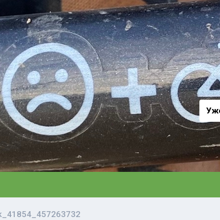
а
Уж
vk_41854_457263732