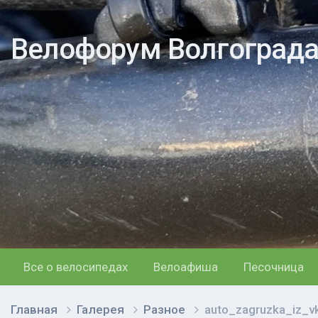
Велофорум Волгоград
Все о велосипедах
Велоафиша
Песочница
Главная
Галерея
Разное
auto_zagruzka_iz_