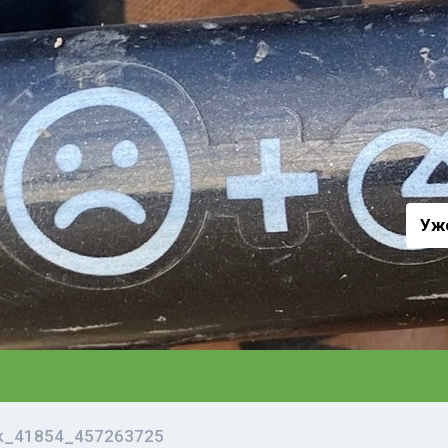
а
Уж
vk_41854_457263725