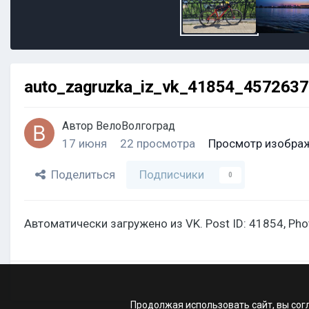
auto_zagruzka_iz_vk_41854_457263
Автор
ВелоВолгоград
17 июня
22 просмотра
Просмотр изобра
Поделиться
Подписчики
0
Автоматически загружено из VK. Post ID: 41854, Ph
Продолжая использовать сайт, вы сог