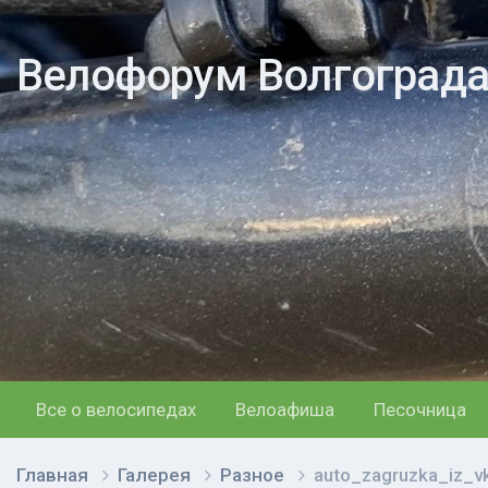
Велофорум Волгоград
Все о велосипедах
Велоафиша
Песочница
Главная
Галерея
Разное
auto_zagruzka_iz_