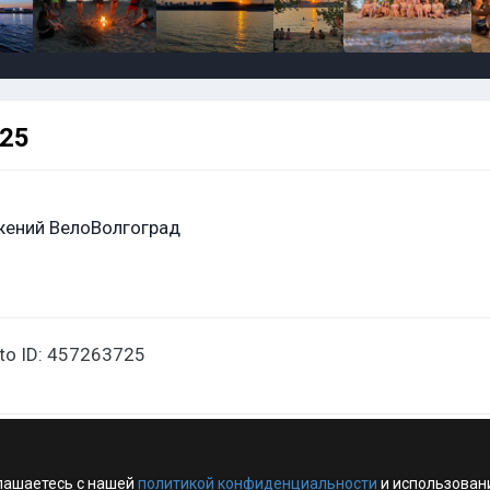
725
жений ВелоВолгоград
oto ID: 457263725
лашаетесь с нашей
политикой конфиденциальности
и использован