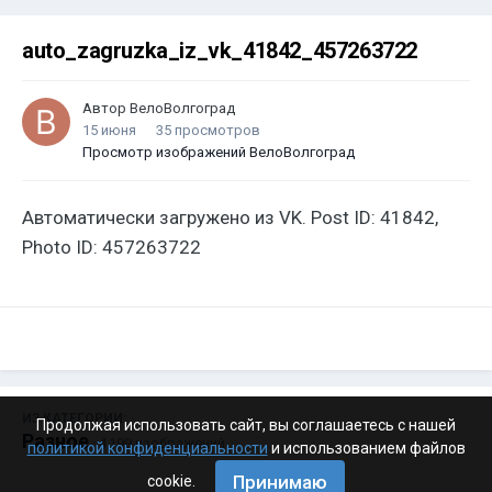
auto_zagruzka_iz_vk_41842_457263722
Автор
ВелоВолгоград
15 июня
35 просмотров
Просмотр изображений ВелоВолгоград
Автоматически загружено из VK. Post ID: 41842,
Photo ID: 457263722
ИЗ КАТЕГОРИИ:
Продолжая использовать сайт, вы соглашаетесь с нашей
Разное
· 4 199 изображений
политикой конфиденциальности
и использованием файлов
Принимаю
cookie.