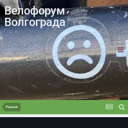
Велофорум
Волгограда
Разное