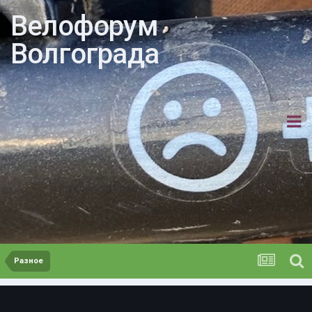
Велофорум
Волгограда
Разное