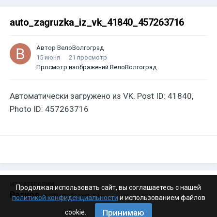
auto_zagruzka_iz_vk_41840_457263716
Автор
ВелоВолгоград
15 июня
21 просмотр
Просмотр изображений ВелоВолгоград
Автоматически загружено из VK. Post ID: 41840,
Photo ID: 457263716
ИЗ КАТЕГОРИИ:
Продолжая использовать сайт, вы соглашаетесь с нашей
Разное
· 4 199 изображений
политикой конфиденциальности
и использованием файлов
Принимаю
cookie.