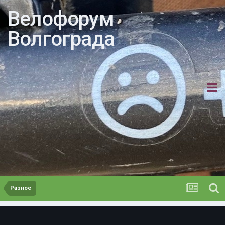
Велофорум
Волгограда
Разное