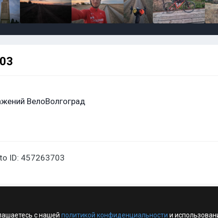
703
ажений ВелоВолгоград
oto ID: 457263703
лашаетесь с нашей
политикой конфиденциальности
и использован