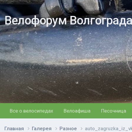
Велофорум Волгоград
Все о велосипедах
Велоафиша
Песочница
Главная
Галерея
Разное
auto_zagruzka_iz_