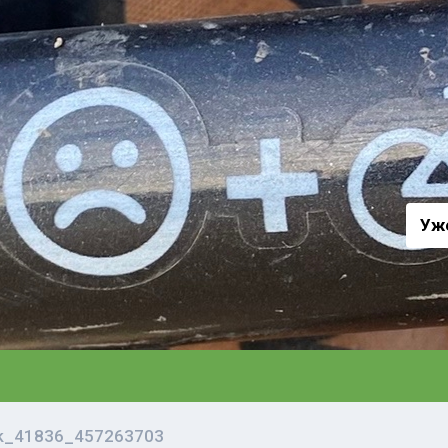
а
Уж
vk_41836_457263703