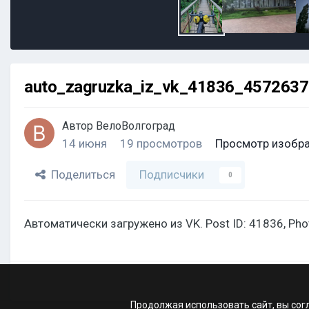
auto_zagruzka_iz_vk_41836_457263
Автор
ВелоВолгоград
14 июня
19 просмотров
Просмотр изобр
Поделиться
Подписчики
0
Автоматически загружено из VK. Post ID: 41836, Ph
Продолжая использовать сайт, вы сог