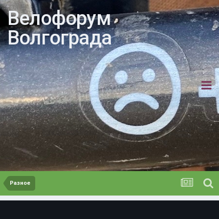
Велофорум
Волгограда
Разное