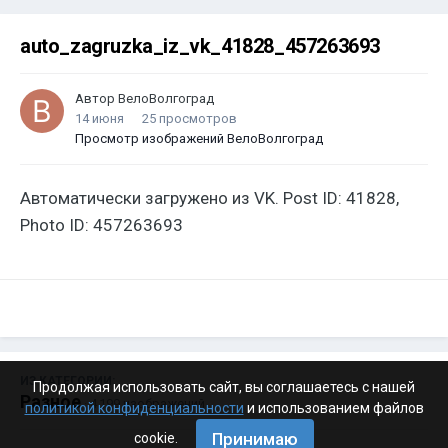
auto_zagruzka_iz_vk_41828_457263693
Автор
ВелоВолгоград
14 июня
25 просмотров
Просмотр изображений ВелоВолгоград
Автоматически загружено из VK. Post ID: 41828,
Photo ID: 457263693
ИЗ КАТЕГОРИИ:
Продолжая использовать сайт, вы соглашаетесь с нашей
Разное
· 4 199 изображений
политикой конфиденциальности
и использованием файлов
Принимаю
cookie.