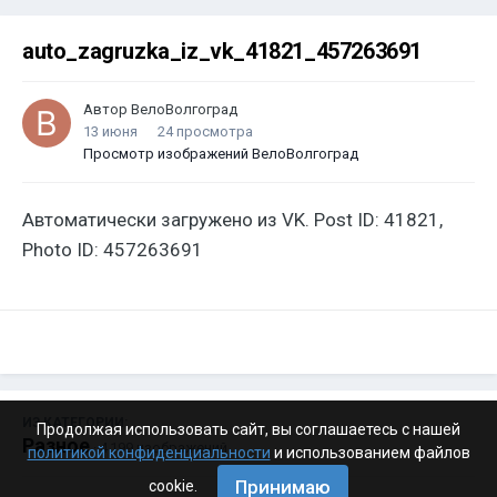
auto_zagruzka_iz_vk_41821_457263691
Автор
ВелоВолгоград
13 июня
24 просмотра
Просмотр изображений ВелоВолгоград
Автоматически загружено из VK. Post ID: 41821,
Photo ID: 457263691
ИЗ КАТЕГОРИИ:
Продолжая использовать сайт, вы соглашаетесь с нашей
Разное
· 4 199 изображений
политикой конфиденциальности
и использованием файлов
Принимаю
cookie.