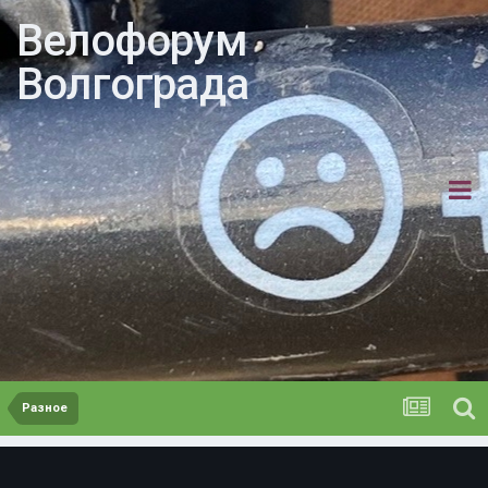
Велофорум
Волгограда
Разное